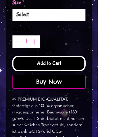
Size
*
Quantity
*
Add to Cart
Buy Now
🌱 PREMIUM BIO-QUALITÄT: 
Gefertigt aus 100 % organischer, 
ringgesponnener Baumwolle (180 
g/m²). Das T-Shirt bietet nicht nur ein 
super weiches Tragegefühl, sondern 
ist dank GOTS- und OCS-