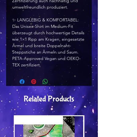
Zertifizierung auch nachhaltig und 
umweltfreundlich produziert.
✨ LANGLEBIG & KOMFORTABEL: 
Das Unisex-Shirt im Medium-Fit 
überzeugt durch hochwertige Details 
wie 1×1 Ripp am Kragen, eingesetzte 
Ärmel und breite Doppelnaht-
Steppstiche an Ärmeln und Saum. 
PETA-Approved Vegan und OEKO-
TEX zertifiziert.
Related Products
Versand by Tiny Tami
Versand by Tiny Tami