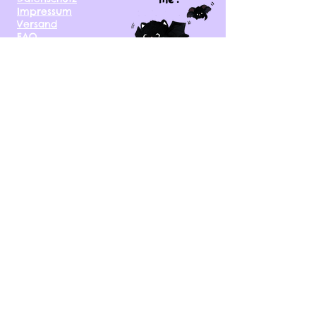
Impressum
Versand
FAQ
kontakt@tinytami.de
DE, AT, CH, NL, BE,
FR, DK, CZ, EE, FI, IE