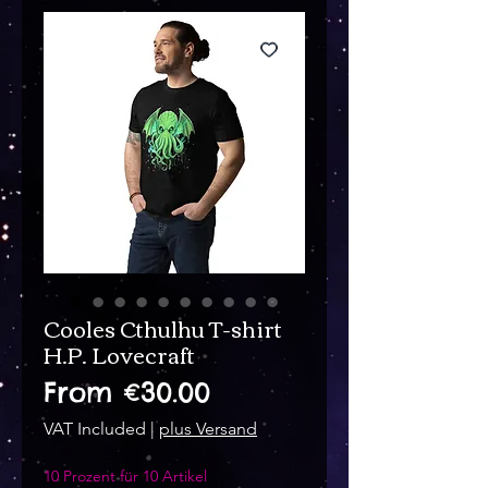
Cooles Cthulhu T-shirt
H.P. Lovecraft
Sale
From
€30.00
Price
VAT Included
|
plus Versand
10 Prozent für 10 Artikel