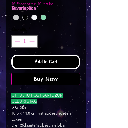
10 Prozent für 10 Artikel
Kuvertoption
*
Quantity
*
Add to Cart
Buy Now
CTHULHU POSTKARTE ZUM
GEBURTSTAG
★Größe:
10,5 x 14,8 cm mit abgerundeten
Ecken
Die Rückseite ist beschreibbar