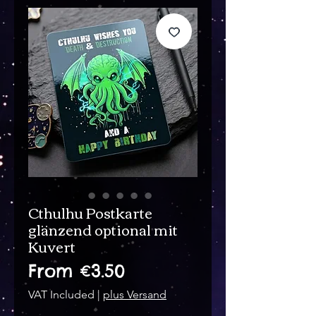
Cthulhu Postkarte
glänzend optional mit
Kuvert
Sale
From
€3.50
Price
VAT Included
|
plus Versand