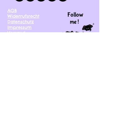
AGB
Follow
Widerrufsrecht
me !
Datenschutz
Impressum
Versand
FAQ
kontakt@tinytami.de
DE, AT, CH, NL, BE,
FR, DK, CZ, EE, FI, IE