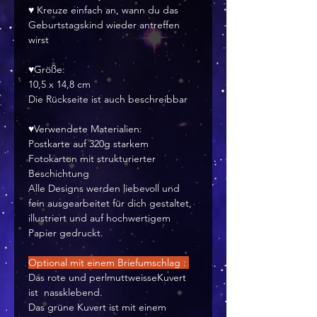
♥ Kreuze einfach an, wann du das
Geburtstagskind wieder antreffen
wirst
♥Größe:
10,5 x 14,8 cm
Die Rückseite ist auch beschreibbar
♥Verwendete Materialien:
Postkarte auf 320g starkem
Fotokarton mit strukturierter
Beschichtung
Alle Designs werden liebevoll und
fein ausgearbeitet für dich gestaltet,
illustriert und auf hochwertigem
Papier gedruckt.
Optional mit einem Briefumschlag :
Das rote und perlmuttweisseKuvert
ist nassklebend.
Das grüne Kuvert ist mit einem