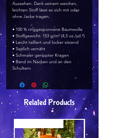
Aussehen. Dank seinem weichen,
leichten Stoff lässt es sich mit oder
ohne Jacke tragen.
• 100 % ringgesponnene Baumwolle
• Stoffgewicht: 153 g/m² (4,5 oz./yd.²)
• Leicht tailliert und locker sitzend
• Seitlich vernäht
• Schmaler gerippter Kragen
• Band im Nacken und an den
Schultern
Related Products
Versand by Tiny Tami
Versand by DruckGuru