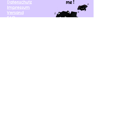
me !
Datenschutz
Impressum
Versand
FAQ
kontakt@tinytami.de
DE, AT, CH, NL, BE,
FR, DK, CZ, EE, FI, IE