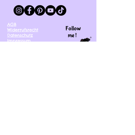
AGB
Follow
Widerrufsrecht
me !
Datenschutz
Impressum
Versand
FAQ
kontakt@tinytami.de
DE, AT, CH, NL, BE,
FR, DK, CZ, EE, FI, IE