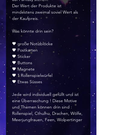
Der Wert der Produkte ist
mindestens zweimal soviel Wert als
der Kaufpreis.
Was könnte drin sein?
🖤 große Notizblöcke
🖤 Postkarten
🖤 Sticker
🖤 Buttons
🖤 Magnete
🖤 1 Rollenspielwürfel
🖤 Etwas Süsses
Jede wird individuell gefüllt und ist
eine Überraschung ! Diese Motive
und Themen können drin sind :
Rollenspiel, Cthulhu, Drachen, Wölfe,
Meerjungfrauen, Feen, Wolpertinger