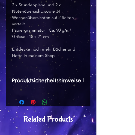
2 x Stundenpläne und 2 x
Notenübersicht, sowie 34
Wochenübersichten auf 2 Seiten
verteilt.
Papiergrammatur : Ca. 90 g/m²
Grösse : 15 x 21 cm
Entdecke noch mehr Bücher und
Hefte in meinem Shop
Produktsicherheitshinweise
Herstellerangaben:
Dana Peter
Wernsbachstr. 12 a
57250 Netphen
Related Products
tinytami [at] web.de