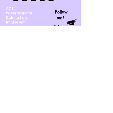
AGB
Follow
Widerrufsrecht
me !
Datenschutz
Impressum
Versand
FAQ
kontakt@tinytami.de
DE, AT, CH, NL, BE,
FR, DK, CZ, EE, FI, IE