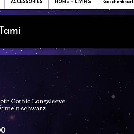
ACCESSORIES
HOME + LIVING
Geschenkkart
 Tami
th Gothic Longsleeve
 Ärmeln schwarz
Sale
00