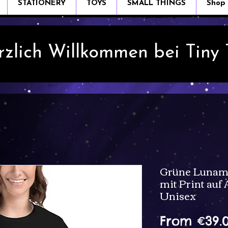
STATIONERY
TOYS
SMALL THINGS
Shop
rzlich Willkommen bei Tiny
Grüne Lunamo
mit Print auf
Unisex
From
€39.