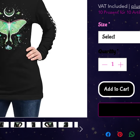
VAT Included
|
plu
10 Prozent für 10 Arti
Size
*
Select
Quantity
*
Add to Cart