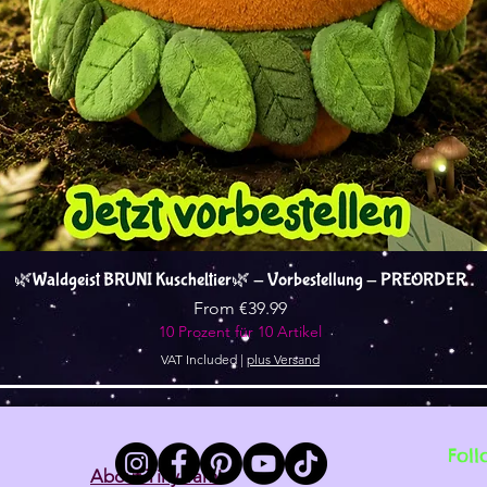
Quick View
🌿Waldgeist BRUNI Kuscheltier🌿 - Vorbestellung - PREORDER
Sale Price
From
€39.99
10 Prozent für 10 Artikel
VAT Included
|
plus Versand
Foll
About Tiny Tami