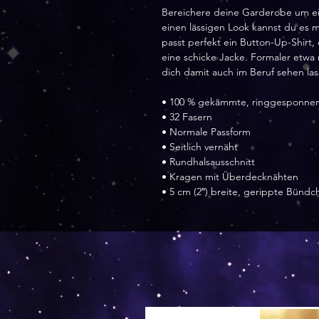
Bereichere deine Garderobe um ein v
einen lässigen Look kannst du es m
passt perfekt ein Button-Up-Shirt,
eine schicke Jacke. Formaler etwa 
dich damit auch im Beruf sehen las
• 100 % gekämmte, ringgesponnen
• 32 Fasern
• Normale Passform 
• Seitlich vernäht 
• Rundhalsausschnitt
• Kragen mit Überdecknähten 
• 5 cm (2″) breite, gerippte Bündc
Versand by Tiny Tami