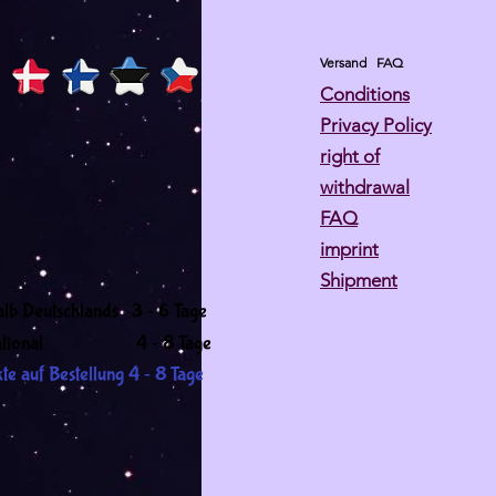
Versand
FAQ
Conditions
Privacy Policy
right of
withdrawal
FAQ
imprint
Shipment
-
alb Deutschlands 3
6 Tage
-
ernational 4
8 Tage
-
te auf Bestellung 4
8 Tage