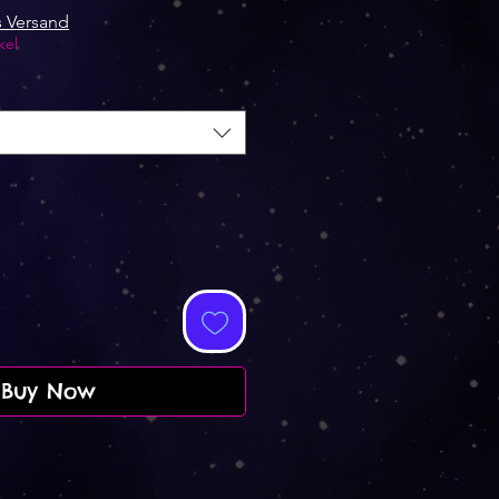
Price
s Versand
kel
Buy Now