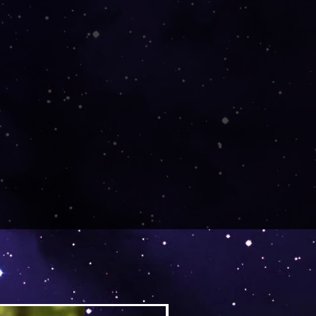
Versand by DruckGuru