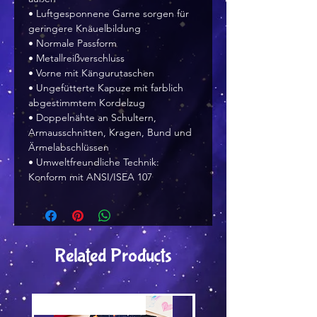
• Luftgesponnene Garne sorgen für 
geringere Knäuelbildung
• Normale Passform
• Metallreißverschluss
• Vorne mit Kängurutaschen
• Ungefütterte Kapuze mit farblich 
abgestimmtem Kordelzug
• Doppelnähte an Schultern, 
Armausschnitten, Kragen, Bund und 
Ärmelabschlüssen
• Umweltfreundliche Technik: 
Konform mit ANSI/ISEA 107 
Related Products
Versand by Tiny Tami
Versand by Tiny Tami