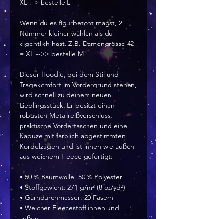
XL --> bestelle L
Wenn du es figurbetont magst, 2 
Nummer kleiner wählen als du 
eigentlich hast. Z.B. Damengrösse 42 
= XL -->> bestelle M
Dieser Hoodie, bei dem Stil und 
Tragekomfort im Vordergrund stehen, 
wird schnell zu deinem neuen 
Lieblingsstück. Er besitzt einen 
robusten Metallreißverschluss, 
praktische Vordertaschen und eine 
Kapuze mit farblich abgestimmten 
Kordelzügen und ist innen wie außen 
aus weichem Fleece gefertigt.
• 50 % Baumwolle, 50 % Polyester
• Stoffgewicht: 271 g/m² (8 oz/yd²)
• Garndurchmesser: 20 Fasern
• Weicher Fleecestoff innen und 
außen