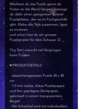
Möchtest du das Puzzle gerne als
Poster an die Wand hängen, besorge
dir dafür einen geeigneten Spezial-
Puzzlekleber, den es im Fachgeschäft
gibt. Klebe alle Teile zusammen, lasse
es trocknen
und schon hast du ein grosses
Puzzleposter für dein Zuhause :D
Tiny Tami wünscht viel Vergnügen
beim Puzzlen
♥ PRODUKTDETAILS
- zusammengesetzes Puzzle 34 x 48
cm
- 1,9 mm starke, blaue Puzzlepappe
und fein geprägtes Deckpapier,
gebröselt in einem transparentem
Beutel
- Die Schachtel wird mit individuellem