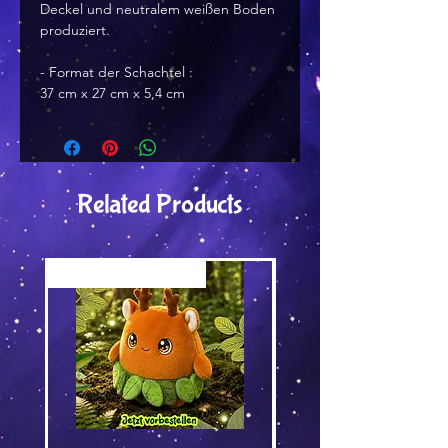
Deckel und neutralem weißen Boden
produziert.
- Format der Schachtel :
37 cm x 27 cm x 5,4 cm
Related Products
Versand by Tiny Tami
Versand by DruckGuru