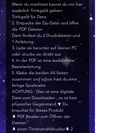
Wenn du möchtest kannst du mir hier
zusätzlich Trinkgeld geben:
Trinkgeld für Dana
2. Entpacke die Zip-Datei und öffne
die PDF Dateien.
Darin findest du 2 Druckdateien und
1 Anleitung.
3. Lade sie herunter auf deinen PC
oder drucke sie direkt aus
4. In der PDF ist eine ausführliche
Bastelanleitung
5. Klebe die beiden A4 Seiten
zusammen und schon hast du eine
fertige Spielmatte
ACHTUNG : Dies ist eine digitale
Datei zum Downloaden , es ist kein
physischer Gegenstand.🍄 Du
brauchst für dieses Produkt
🌲 PDF Reader zum Öffnen der
Dateien
🌲 einen Tintenstrahldrucker🌲 2