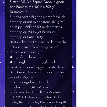
Blätter DINA 4 Papier. Dabei eignen
sich Papiere mit 100 bis 300 g²
Grammatur.
Für das beste Ergebnis empfehle ich
Fotopapier mit mindestens 180 g/m²
Kauftipp : PPD-68-50 seidenmattes
Fotopapier, A4 Inkjet Premium
Fotopapier Satin 200g
Hast du keinen Drucker, so kannst du
natürlich auch zum Fotogeschäft
deines Vertrauens gehen
🌲1 große Schere
🌲 Flüssigkleber und ggf. noch
zusätzlich einen langen Tesastreifen
Die Druckdateien haben eine Grösse
von 21 x 29,7 cm.
Zusammengebastelt ist die
Spielmatte ca. 41 x 26 cm
groß.Download Inhalt :1 x Zipdatei
mit 3 PDF Dateien enthalten: Linke
Seite, Rechte Seite, Bastelanleitung©️