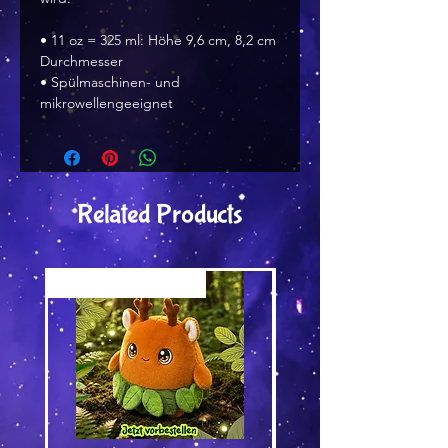
• 11 oz = 325 ml: Höhe 9,6 cm, 8,2 cm
Durchmesser
• Spülmaschinen- und
mikrowellengeeignet
Related Products
Versand by Tiny Tami
Versand by DruckGuru