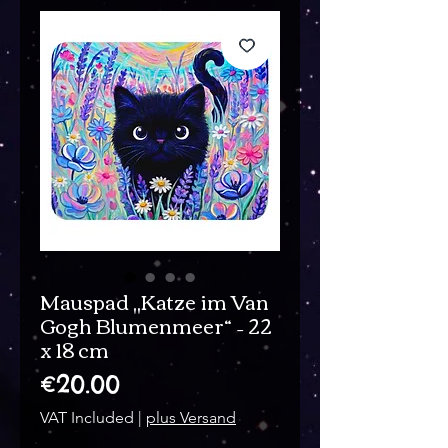
Mauspad „Katze im Van
Gogh Blumenmeer“ – 22
x 18 cm
Price
€20.00
VAT Included
|
plus Versand