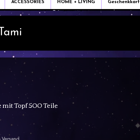
ACCESSORIES
HOME + LIVING
Geschenkkart
 Tami
 mit Topf 500 Teile
e
s Versand