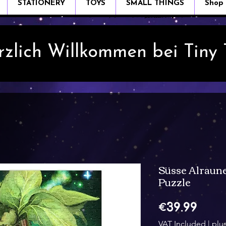
STATIONERY
TOYS
SMALL THINGS
Shop
rzlich Willkommen bei Tiny
Süsse Alraune
Puzzle
Pric
€39.99
VAT Included
|
plu