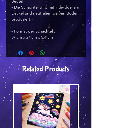
Beutel
- Die Schachtel wird mit individuellem
Deckel und neutralem weißen Boden
produziert.
- Format der Schachtel :
37 cm x 27 cm x 5,4 cm
Related Products
Versand by Tiny Tami
Versand by Tiny Tami