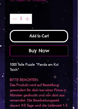
10 Prozent für 10 Artikel
Quantity
*
Add to Cart
Buy Now
1000 Teile Puzzle "Panda am Koi
Teich"
BITTE BEACHTEN:
Das Produkt wird auf Bestellung
gesondert für dich bei einer Firma in
Münster gedruckt und von dort aus
versendet. Die Bearbeitungszeit
dauert 3-5 Tage und die Lieferzeit 1-3