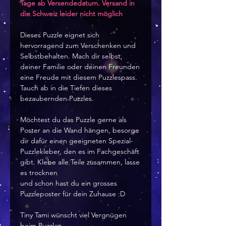
Tage ab Versendedatum. Versand in
die Schweiz leider nicht möglich
Dieses Puzzle eignet sich
hervorragend zum Verschenken und
Selbstbehalten. Mach dir selbst,
deiner Familie oder deinen Freunden
eine Freude mit diesem Puzzlespass.
Tauch ab in die Tiefen dieses
bezaubernden Puzzles.
Möchtest du das Puzzle gerne als
Poster an die Wand hängen, besorge
dir dafür einen geeigneten Spezial-
Puzzlekleber, den es im Fachgeschäft
gibt. Klebe alle Teile zusammen, lasse
es trocknen
und schon hast du ein grosses
Puzzleposter für dein Zuhause :D
Tiny Tami wünscht viel Vergnügen
beim Puzzlen