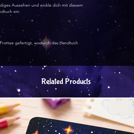
Eingang der Beste
iges Aussehen und wickle dich mit diesem 
in Lettland herges
dtuch ein.
an Sie versendet 
s Frottee gefertigt, wodurch das Handtuch 
Related Products