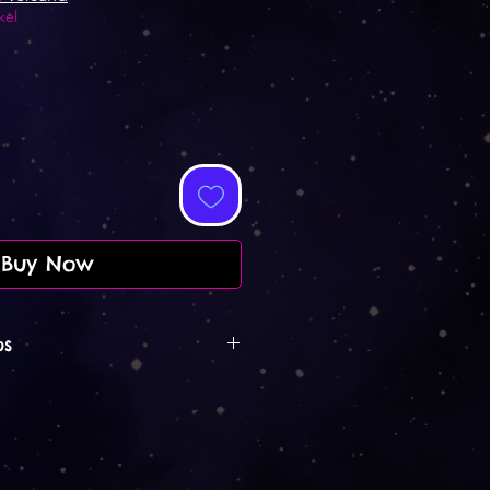
kel
Buy Now
os
152 x 76 cm gross.
rd im Print on demand
llt. Das heisst, es wird nach