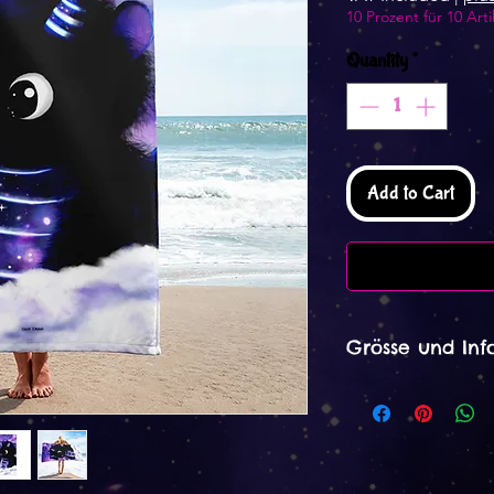
10 Prozent für 10 Arti
Quantity
*
Add to Cart
Grösse und Inf
Das Handtuch ist 
Dieses Produkt wi
Verfahren hergeste