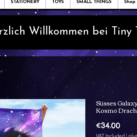
STATIONERY
TOYS
SMALL THINGS
Shop
rzlich Willkommen bei Tiny
Süsses Galax
Kosmo Drach
Pric
€34.00
VAT Included
|
plu