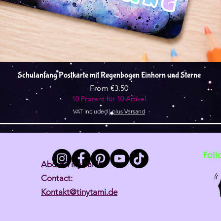
Quick View
Schulanfang Postkarte mit Regenbogen Einhorn und Sterne
Sale Price
From
€3.50
10 Prozent für 10 Artikel
VAT Included
|
plus Versand
Foll
About Tiny Tami
Contact:
Kontakt@tinytami.de