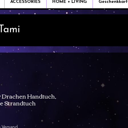
ACCESSORIES
HOME + LIVING
Geschenkkart
 Tami
y Drachen Handtuch,
e Strandtuch
e
s Versand