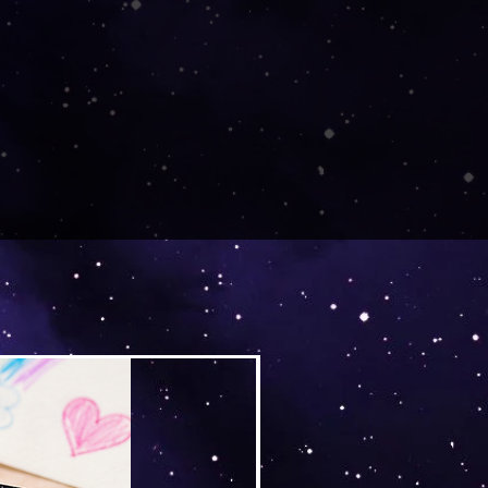
llung von meiner Partnerfirma
tellt, gedruckt und von dort
in einem separaten Paket.
Versand by Tiny Tami