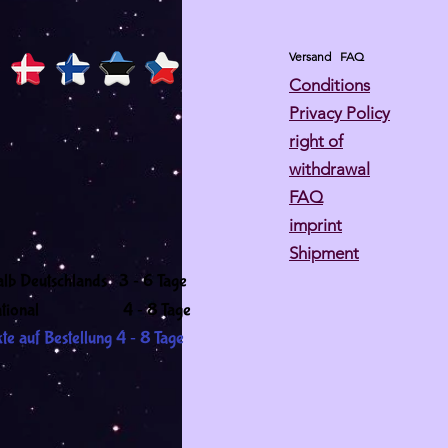
Versand
FAQ
Conditions
Privacy Policy
right of
withdrawal
FAQ
imprint
Shipment
-
alb Deutschlands 3
6 Tage
-
ernational 4
8 Tage
-
te auf Bestellung 4
8 Tage