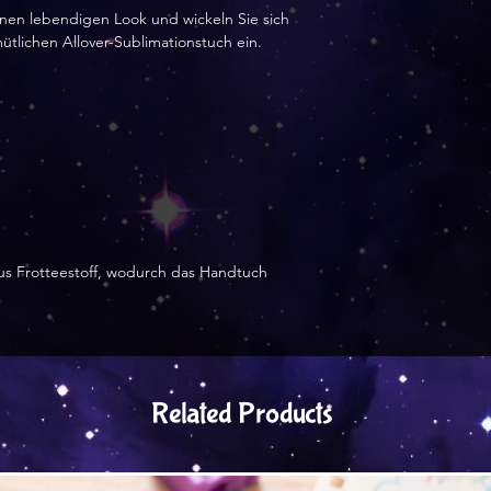
in Lettland herges
nen lebendigen Look und wickeln Sie sich 
an Sie versendet 
lichen Allover-Sublimationstuch ein.
us Frotteestoff, wodurch das Handtuch 
Related Products