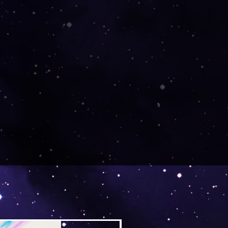
tellt, gedruckt und von dort
in einem separaten Paket.
Versand by Tiny Tami