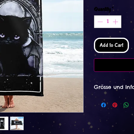
Quantity
*
Add to Cart
Grösse und Inf
Das Handtuch ist 
Dieses Produkt wi
Verfahren hergeste
Eingang der Beste