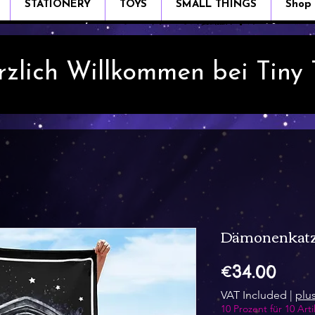
STATIONERY
TOYS
SMALL THINGS
Shop
rzlich Willkommen bei Tiny
Dämonenkatze
Pric
€34.00
VAT Included
|
plu
10 Prozent für 10 Arti