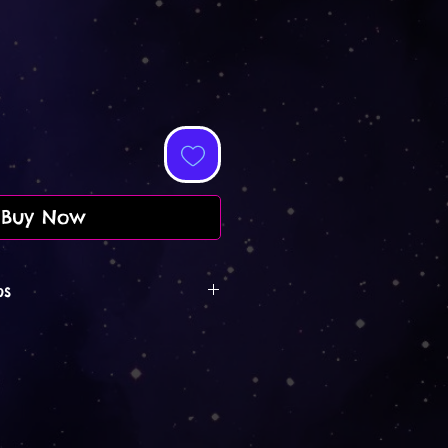
Buy Now
os
152 x 76 cm gross.
rd im Print on demand
llt. Das heisst, es wird nach
llung von meiner Partnerfirma