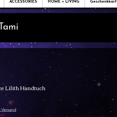
ACCESSORIES
HOME + LIVING
Geschenkkart
 Tami
 Lilith Handtuch
e
s Versand
kel