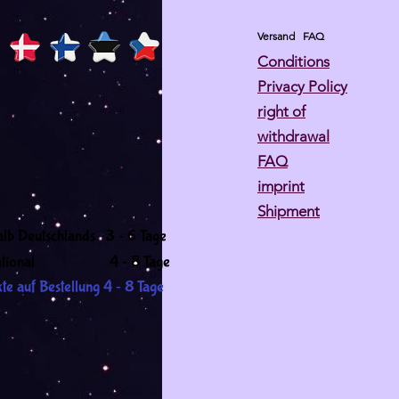
Versand
FAQ
Conditions
Privacy Policy
right of
withdrawal
FAQ
imprint
Shipment
-
alb Deutschlands 3
6 Tage
-
ernational 4
8 Tage
-
te auf Bestellung 4
8 Tage