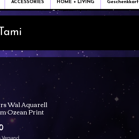
ACCESSORIES
HOME + LIVING
Geschenkkart
 Tami
rs Wal Aquarell
im Ozean Print
Sale
0
Price
s Versand