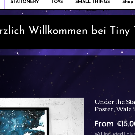
STATIONERY
TOYS
SMALL THINGS
Shop
rzlich Willkommen bei Tiny
Under the Sta
Poster, Wale 
From
€15.0
VAT Included
|
plu