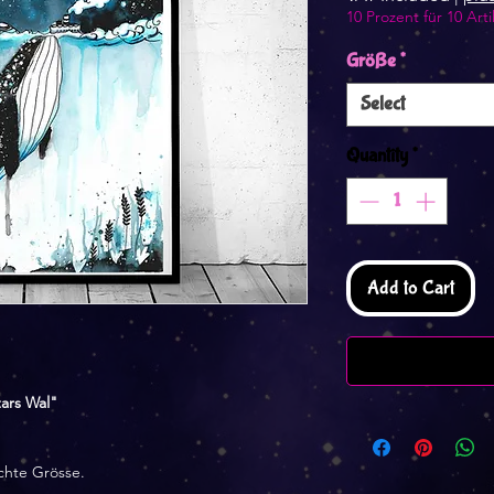
10 Prozent für 10 Arti
Größe
*
Select
Quantity
*
Add to Cart
ars Wal"
chte Grösse.