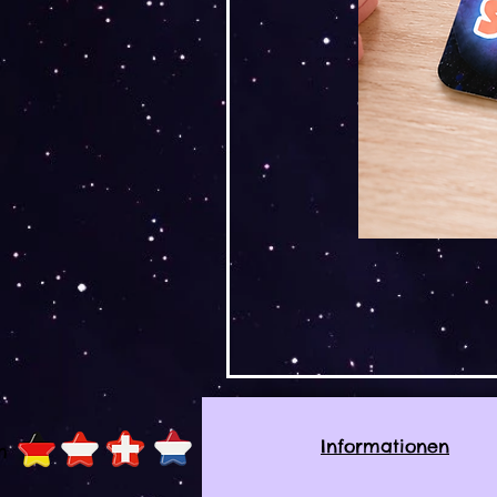
Informationen
h