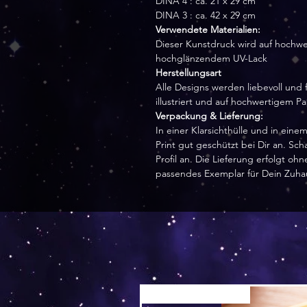
DINA 4 : ca. 21 x 29 cm
DINA 3 : ca. 42 x 29 cm
Verwendete Materialien:
Dieser Kunstdruck wird auf hochwe
hochglänzendem UV-Lack
Herstellungsart
Alle Designs werden liebevoll und f
illustriert und auf hochwertigem P
Verpackung & Lieferung:
In einer Klarsichthülle und in ei
Print gut geschützt bei Dir an. Sc
Profil an. Die Lieferung erfolgt o
passendes Exemplar für Dein Zuha
Versand by Tiny Tami