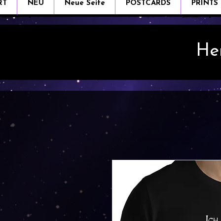
RT
NEU
Neue Seite
POSTCARDS
PRINTS
He