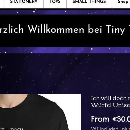
STATIONERY
TOYS
SMALL THINGS
Shop
rzlich Willkommen bei Tiny
Ich will doch 
Würfel Unisex
From
€30.
VAT Included
|
plu