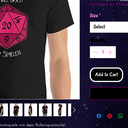
10 Prozent für 10 Arti
Size
*
Select
Quantity
*
Add to Cart
Brettspiele mit dem Rollenspielwürfel