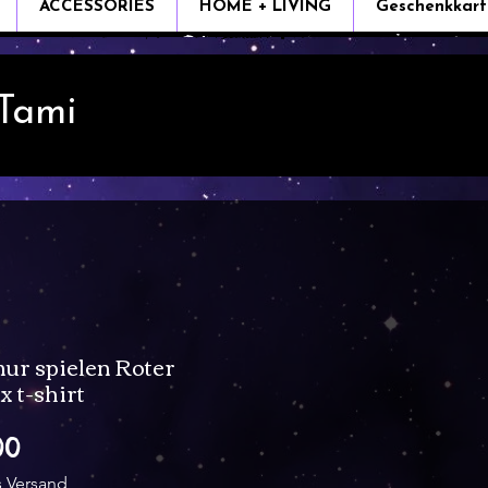
ACCESSORIES
HOME + LIVING
Geschenkkart
 Tami
nur spielen Roter
 t-shirt
Sale
00
Price
s Versand