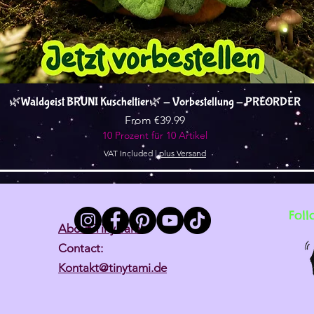
Quick View
🌿Waldgeist BRUNI Kuscheltier🌿 - Vorbestellung - PREORDER
Sale Price
From
€39.99
10 Prozent für 10 Artikel
VAT Included
|
plus Versand
Foll
About Tiny Tami
Contact:
Kontakt@tinytami.de