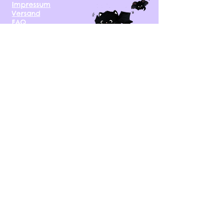
Impressum
Versand
FAQ
kontakt@tinytami.de
DE, AT, CH, NL, BE,
FR, DK, CZ, EE, FI, IE