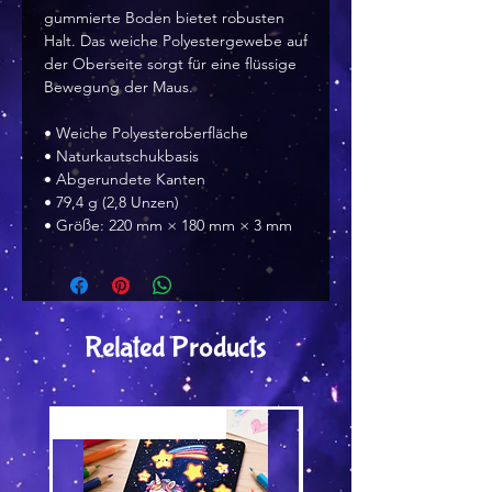
gummierte Boden bietet robusten
Halt. Das weiche Polyestergewebe auf
der Oberseite sorgt für eine flüssige
Bewegung der Maus.
• Weiche Polyesteroberfläche
• Naturkautschukbasis
• Abgerundete Kanten
• 79,4 g (2,8 Unzen)
• Größe: 220 mm × 180 mm × 3 mm
Related Products
Versand by Tiny Tami
Versand by Tiny Tami