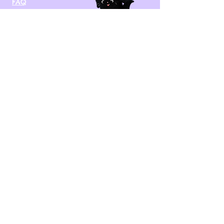
FAQ
kontakt@tinytami.de
DE, AT, CH, NL, BE,
FR, DK, CZ, EE, FI, IE