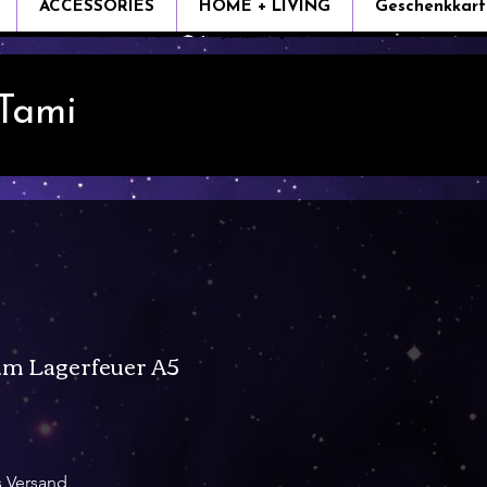
ACCESSORIES
HOME + LIVING
Geschenkkart
 Tami
am Lagerfeuer A5
s Versand