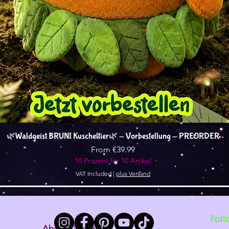
Quick View
🌿Waldgeist BRUNI Kuscheltier🌿 - Vorbestellung - PREORDER
Sale Price
From
€39.99
10 Prozent für 10 Artikel
VAT Included
|
plus Versand
Foll
About Tiny Tami