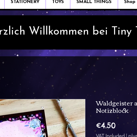
STATIONERY
TOYS
SMALL THINGS
Shop
rzlich Willkommen bei Tiny
Waldgeister 
Notizblock
Price
€4.50
VAT Included
|
plu