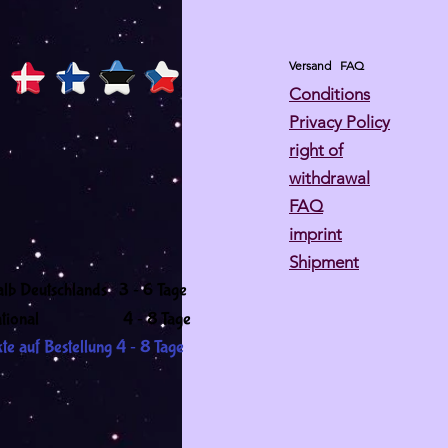
Versand
FAQ
Conditions
Privacy Policy
right of
withdrawal
FAQ
imprint
Shipment
-
alb Deutschlands 3
6 Tage
-
ernational 4
8 Tage
-
te auf Bestellung 4
8 Tage