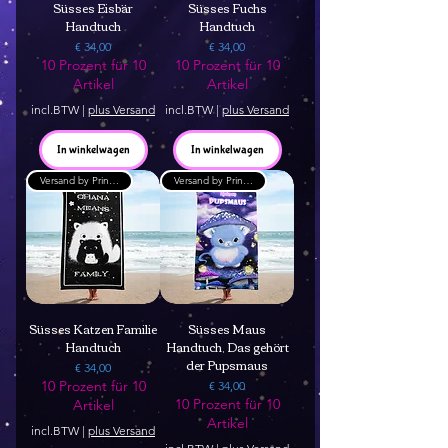
Süsses Eisbär
Süsses Fuchs
Handtuch
Handtuch
Prijs
Prijs
€ 34,00
€ 34,00
10 Prozent für 10
10 Prozent für 10
Artikel
Artikel
incl.BTW
|
plus Versand
incl.BTW
|
plus Versand
In winkelwagen
In winkelwagen
Versand by Printful
Versand by Printful
Süsses Katzen Familie
Süsses Maus
Handtuch
Handtuch, Das gehört
der Pupsmaus
Prijs
€ 34,00
10 Prozent für 10
Prijs
€ 34,00
10 Prozent für 10
Artikel
Artikel
incl.BTW
|
plus Versand