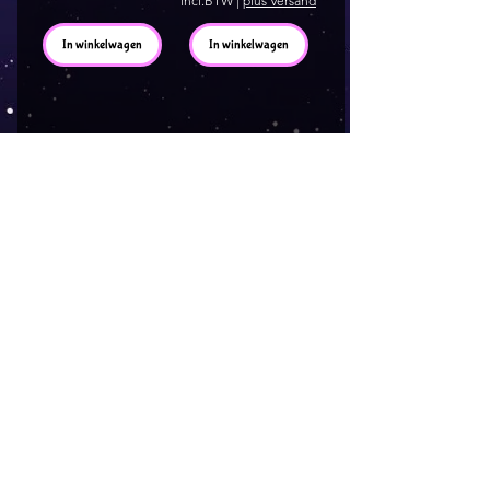
incl.BTW
|
plus Versand
In winkelwagen
In winkelwagen
1
/
4
AGB
Follow
Widerrufsrecht
me !
Datenschutz
Impressum
Versand
FAQ
kontakt@tinytami.de