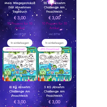
Mein Wiegeprotokoll
20 KG Abnehm
Diät Abnehmen
Challenge Am
Tagebuch
Froschteich
Prijs
Prijs
€ 3,00
€ 3,00
10 Prozent für 10
10 Prozent für 10
Artikel
Artikel
incl.BTW
incl.BTW
In winkelwagen
In winkelwagen
JPG Download
JPG Download
10 KG Abnehm
5 KG Abnehm
Challenge Am
Challenge Am
Froschteich
Froschteich
Prijs
Prijs
€ 3,00
€ 3,00