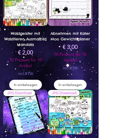
Waldgeister mit
Abnehmen mit Kater
Waldtieren Ausmalbild
Moo Gewichtsplaner
Mandala
Prijs
€ 3,00
Prijs
€ 2,00
10 Prozent für 10
10 Prozent für 10
Artikel
Artikel
incl.BTW
incl.BTW
In winkelwagen
In winkelwagen
JPG Download
JPG Download