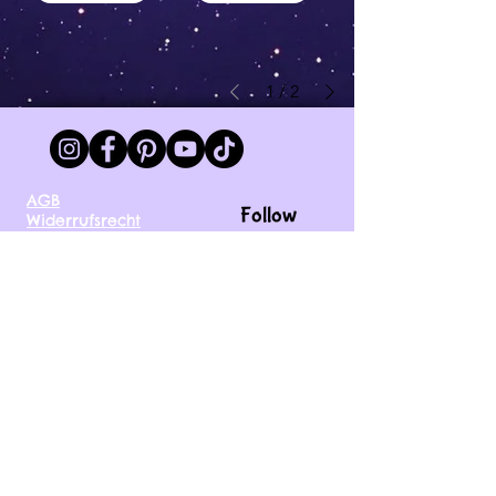
1
/
2
AGB
Follow
Widerrufsrecht
me !
Datenschutz
Impressum
Versand
FAQ
kontakt@tinytami.de