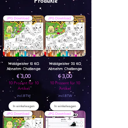
Produkte
JPG Download
JPG Download
Waldgeister 10 KG
Waldgeister 20 KG
Abnehm Challenge
Abnehm Challenge
Prijs
Prijs
€ 3,00
€ 3,00
10 Prozent für 10
10 Prozent für 10
Artikel
Artikel
incl.BTW
incl.BTW
In winkelwagen
In winkelwagen
JPG Download
JPG Download