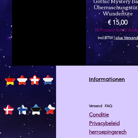
Gothic Mystery Ba
Überraschungstüt
Wundertüte
Prijs
€ 15,00
10 Prozent für 10 Artik
incl.BTW
|
plus Versand
Informationen
h
Versand
FAQ
Conditie
Privacybeleid
herroepingsrech