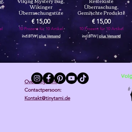
g,
Viking Mystery Bag,
Restekiste
e,
Wikinger
Überraschung,
Überraschungstüte
Gemischte Produkte
Prijs
Prijs
€ 15,00
€ 15,00
el
10 Prozent für 10 Artikel
10 Prozent für 10 Artikel
incl.BTW
|
plus Versand
incl.BTW
|
plus Versand
Vol
Over Tiny Tami
Contactpersoon:
Kontakt@tinytami.de