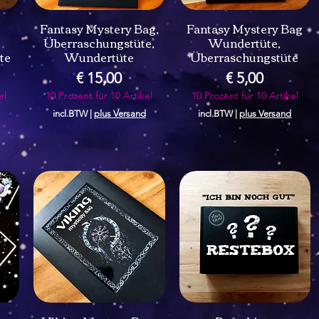
Fantasy Mystery Bag,
Fantasy Mystery Bag
Überraschungstüte,
Wundertüte,
te
Wundertüte
Überraschungstüte
Prijs
Prijs
€ 15,00
€ 5,00
el
10 Prozent für 10 Artikel
10 Prozent für 10 Artikel
incl.BTW
|
plus Versand
incl.BTW
|
plus Versand