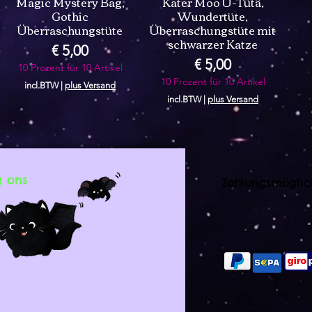
Magic Mystery Bag,
Kater Moo Ü-Tütä,
Gothic
Wundertüte,
Überraschungstüte
Überraschungstüte mit
schwarzer Katze
Prijs
€ 5,00
Prijs
€ 5,00
10 Prozent für 10 Artikel
10 Prozent für 10 Artikel
incl.BTW
|
plus Versand
incl.BTW
|
plus Versand
g ons
Zahlungsmöglic