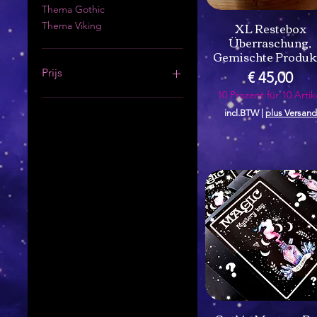
Thema Gothic
XL Restebox
Thema Viking
Überraschung,
Gemischte Produk
Prijs
Prijs
€ 45,00
10 Prozent für 10 Artik
€ 5
€ 45
incl.BTW
|
plus Versand