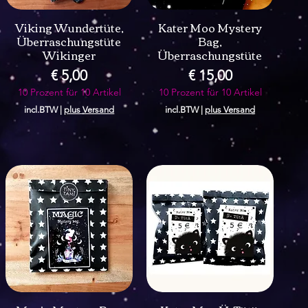
Viking Wundertüte,
Kater Moo Mystery
Überraschungstüte
Bag,
Wikinger
Überraschungstüte
Prijs
Prijs
€ 5,00
€ 15,00
10 Prozent für 10 Artikel
10 Prozent für 10 Artikel
incl.BTW
|
plus Versand
incl.BTW
|
plus Versand