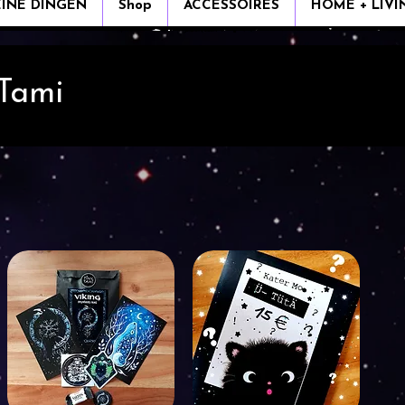
EINE DINGEN
Shop
ACCESSOIRES
HOME + LIVI
 Tami