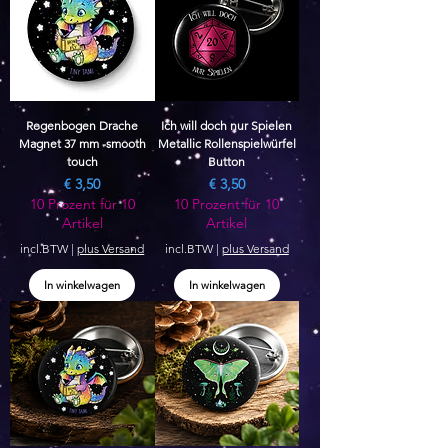
Regenbogen Drache
Ich will doch nur Spielen
Magnet 37 mm -smooth
Metallic Rollenspielwürfel
touch
Button
Prijs
Prijs
€ 3,50
€ 3,50
10 Prozent für 10
10 Prozent für 10
Artikel
Artikel
incl.BTW
|
plus Versand
incl.BTW
|
plus Versand
In winkelwagen
In winkelwagen