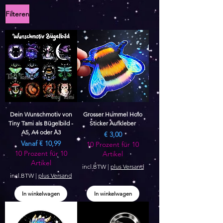
Filteren
Dein Wunschmotiv von
Grosser Hummel Holo
Tiny Tami als Bügelbild -
Sticker Aufkleber
A5, A4 oder A3
Prijs
€ 3,00
Verkoopprijs
Vanaf
€ 10,99
10 Prozent für 10
10 Prozent für 10
Artikel
Artikel
incl.BTW
|
plus Versand
incl.BTW
|
plus Versand
In winkelwagen
In winkelwagen