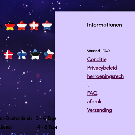
Informationen
h
Versand
FAQ
Conditie
Privacybeleid
herroepingsrech
t
FAQ
afdruk
Verzending
-
alb Deutschlands 3
6 Tage
-
ernational 4
8 Tage