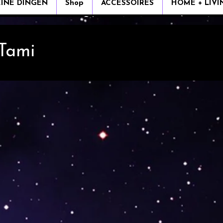
EINE DINGEN
Shop
ACCESSOIRES
HOME + LIVI
 Tami