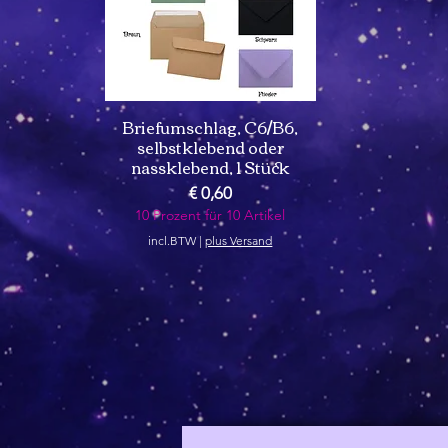
Briefumschlag, C6/B6,
selbstklebend oder
nassklebend, 1 Stück
Prijs
€ 0,60
10 Prozent für 10 Artikel
incl.BTW
|
plus Versand