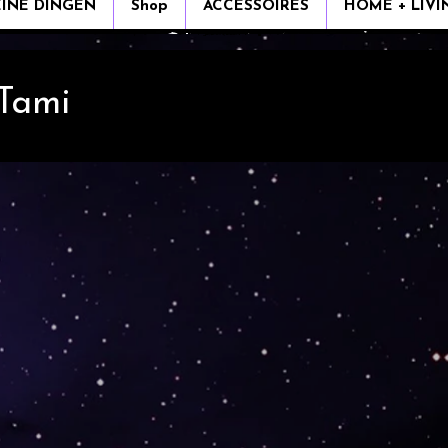
EINE DINGEN
Shop
ACCESSOIRES
HOME + LIVI
 Tami