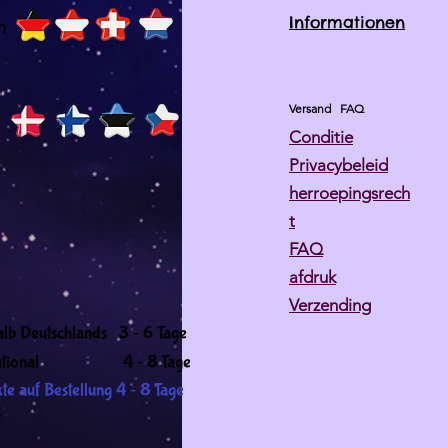
Informationen
h
Versand
FAQ
Conditie
Privacybeleid
herroepingsrech
t
FAQ
afdruk
Verzending
-
alb Deutschlands 3
6 Tage
-
ernational 4
8 Tage
-
te auf Bestellung 4
8 Tage