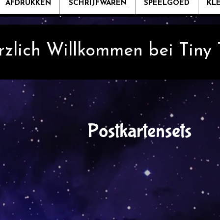
AFDRUKKEN
SCHRIJFWAREN
SPEELGOED
KL
rzlich Willkommen bei Tiny
Postkartensets