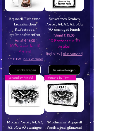
Aquarell Fuchs und
Schwarzes Krähen
Eichhörnchen
Poster, A4, A3, A2, 50 x
Kaffeetasse,
70, samtiges Finish
spülmaschinenfest
Verkoopprijs
Vanaf
€ 15,00
Verkoopprijs
10 Prozent für 10
Vanaf
€ 16,00
10 Prozent für 10
Artikel
Artikel
incl.BTW
|
plus Versand
incl.BTW
|
plus Versand
In winkelwagen
In winkelwagen
Versand by Printful
Versand by Tiny Tami
Motten Poster, A4, A3,
"Mothicana" Aquarell
A2, 50 x 70,samtiges
Postkarte in glänzend