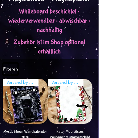
Whiteboard beschichtet •
wiederverwendbar • abwischbar •
nachhaltig
Zubehör ist im Shop optional
erhältlich
Filteren
Versand by Tiny Tami
Versand by Tiny Tami
Mystic Moon Wandkalender
Kater Moo süsses
2026
Weihnachts Magnetschild