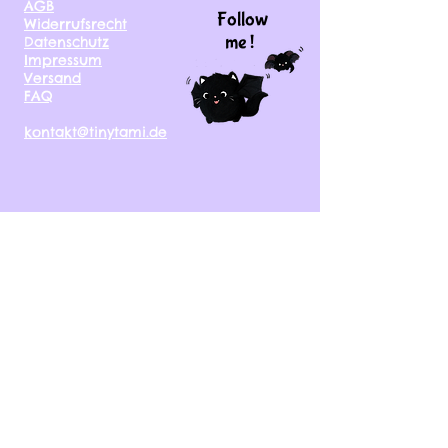
AGB
Follow
Widerrufsrecht
me !
Datenschutz
Impressum
Versand
FAQ
kontakt@tinytami.de
DE, AT, CH, NL, BE,
FR, DK, CZ, EE, FI, IE