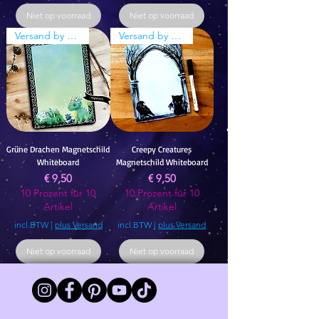
Niet op voorraad
Niet op voorraad
Versand by Tiny Tami
Versand by Tiny Tami
Grüne Drachen Magnetschild
Creepy Creatures
Whiteboard
Magnetschild Whiteboard
Prijs
Prijs
€ 9,50
€ 9,50
10 Prozent für 10
10 Prozent für 10
Artikel
Artikel
incl.BTW
|
plus Versand
incl.BTW
|
plus Versand
Niet op voorraad
Niet op voorraad