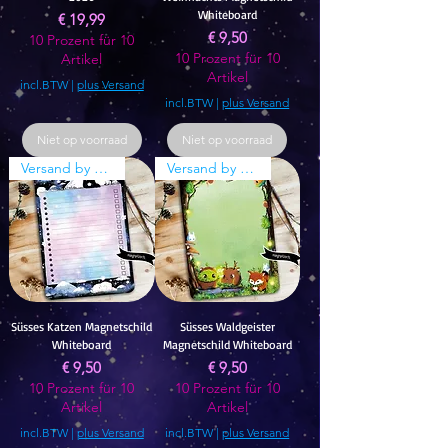
Whiteboard
Prijs
€ 19,99
Prijs
€ 9,50
10 Prozent für 10
10 Prozent für 10
Artikel
Artikel
incl.BTW
|
plus Versand
incl.BTW
|
plus Versand
Niet op voorraad
Niet op voorraad
Versand by Tiny Tami
Versand by Tiny Tami
Süsses Katzen Magnetschild
Süsses Waldgeister
Whiteboard
Magnetschild Whiteboard
Prijs
Prijs
€ 9,50
€ 9,50
10 Prozent für 10
10 Prozent für 10
Artikel
Artikel
incl.BTW
|
plus Versand
incl.BTW
|
plus Versand