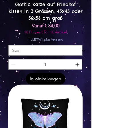
Gothic Katze auf Friedhof
Kissen in 2 Grössen, 45x45 oder
56x56 cm groß
Verkoopprijs
Vanaf
€ 34,00
10 Prozent für 10 Artikel
incl.BTW
|
plus Versand
In winkelwagen