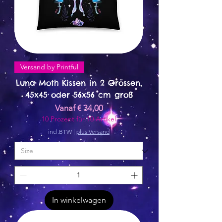
Versand by Printful
Luna Moth Kissen in 2 Grössen,
45x45 oder 56x56 cm groß
Verkoopprijs
Vanaf
€ 34,00
10 Prozent für 10 Artikel
incl.BTW
|
plus Versand
In winkelwagen