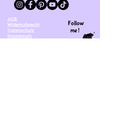
AGB
Follow
Widerrufsrecht
me !
Datenschutz
Impressum
Versand
FAQ
kontakt@tinytami.de
DE, AT, CH, NL, BE,
FR, DK, CZ, EE, FI, IE