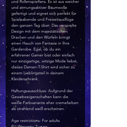
und Rollenspielfans. Es ist aus weicher 
und atmungsaktiver Baumwolle 
gefertigt und eignet sich perfekt für 
Spieleabende und Freizeitausflüge 
den ganzen Tag über. Das verspielte 
Design mit dem majestätischen 
Drachen und den Würfeln bringt 
einen Hauch von Fantasie in Ihre 
Garderobe. Egal, ob du ein 
erfahrener Gamer bist oder einfach 
nur einzigartige, witzige Mode liebst, 
dieses Damen-T-Shirt wird sicher zu 
einem Lieblingsteil in deinem 
Kleiderschrank.
Haftungsausschluss: Aufgrund der 
Gewebeeigenschaften kann die 
weiße Farbvariante eher cremefarben 
als strahlend weiß erscheinen.
Age restrictions: For adults
EU Warranty: 2 years