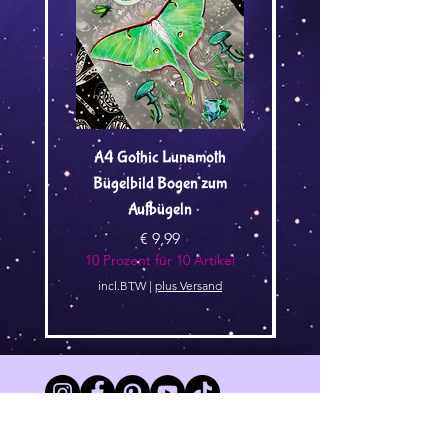
A4 Gothic Lunamoth
Süsse Waldgeister punkt
Bügelbild Bogen zum
Aufbügeln
10 Prozent für 10 Arti
Prijs
€ 9,99
10 Prozent für 10 Artikel
incl.BTW
|
plus Versand
AGB