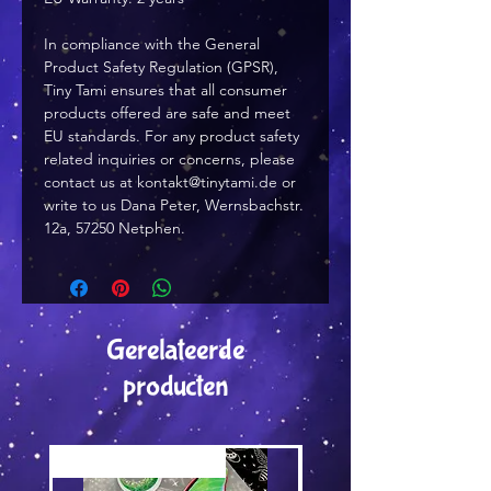
In compliance with the General 
Product Safety Regulation (GPSR), 
Tiny Tami ensures that all consumer 
products offered are safe and meet 
EU standards. For any product safety 
related inquiries or concerns, please 
contact us at kontakt@tinytami.de or 
write to us Dana Peter, Wernsbachstr. 
12a, 57250 Netphen.
Gerelateerde
producten
Versand by Tiny Tami
Versand by Tiny Tami