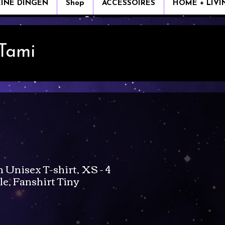
EINE DINGEN
Shop
ACCESSOIRES
HOME + LIVI
 Tami
Unisex T-shirt, XS - 4
e, Fanshirt Tiny
s