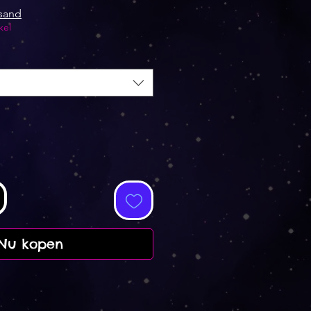
rsand
kel
Nu kopen