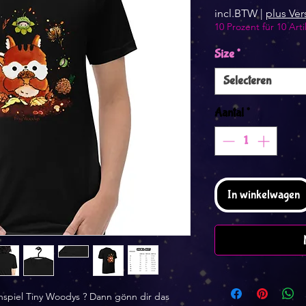
incl.BTW
|
plus Ve
10 Prozent für 10 Arti
Size
*
Selecteren
Aantal
*
In winkelwagen
nspiel Tiny Woodys ? Dann gönn dir das 