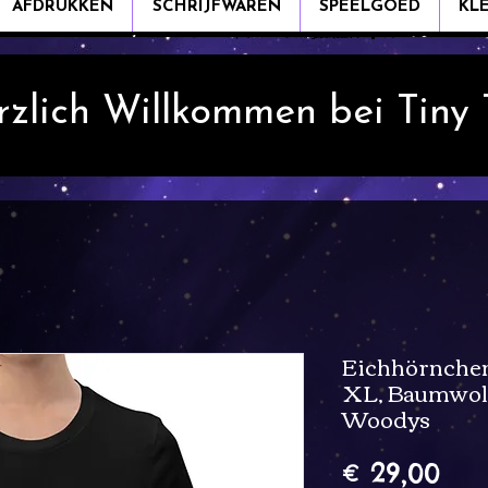
AFDRUKKEN
SCHRIJFWAREN
SPEELGOED
KL
rzlich Willkommen bei Tiny
Eichhörnchen 
XL, Baumwoll
Woodys
Prij
€ 29,00