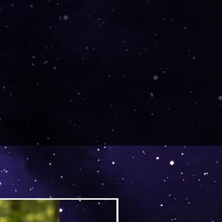
Versand by DruckGuru