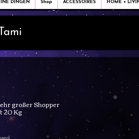
EINE DINGEN
Shop
ACCESSOIRES
HOME + LIVI
 Tami
ehr großer Shopper
t 20 Kg
s
rsand