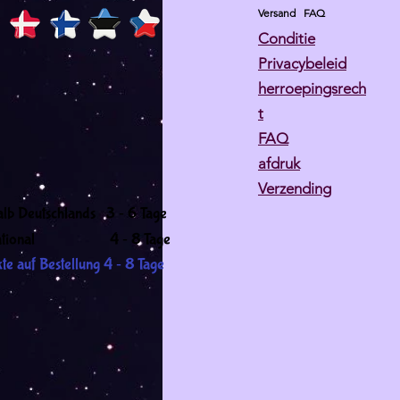
Versand
FAQ
Conditie
Privacybeleid
herroepingsrech
t
FAQ
afdruk
Verzending
-
alb Deutschlands 3
6 Tage
-
ernational 4
8 Tage
-
te auf Bestellung 4
8 Tage