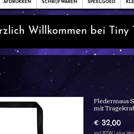
AFDRUKKEN
SCHRIJFWAREN
SPEELGOED
KL
rzlich Willkommen bei Tiny
Fledermaus S
mit Tragekraf
Prij
€ 32,00
incl.BTW
|
plus Ve