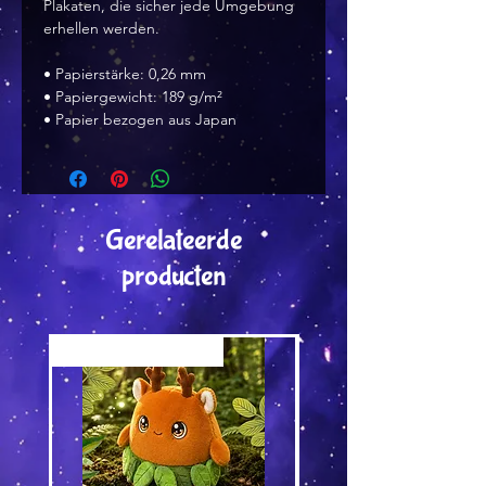
Plakaten, die sicher jede Umgebung 
erhellen werden.
• Papierstärke: 0,26 mm
• Papiergewicht: 189 g/m²
• Papier bezogen aus Japan
Gerelateerde
producten
Versand by Tiny Tami
Versand by DruckGuru