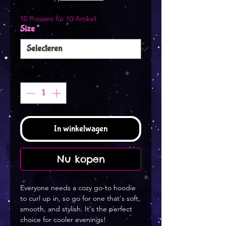
10 Prozent für 10 Artikel
Size
*
Aantal
*
In winkelwagen
Nu kopen
Everyone needs a cozy go-to hoodie 
to curl up in, so go for one that's soft, 
smooth, and stylish. It's the perfect 
choice for cooler evenings!