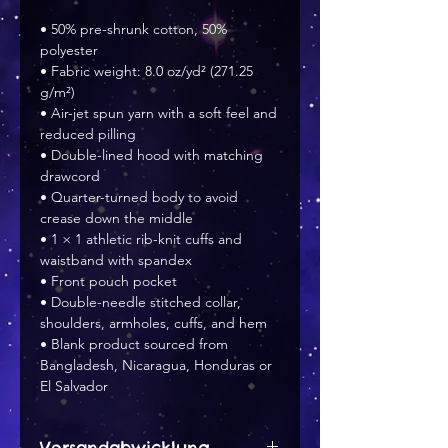
• 50% pre-shrunk cotton, 50% 
polyester
• Fabric weight: 8.0 oz/yd² (271.25 
g/m²)
• Air-jet spun yarn with a soft feel and 
reduced pilling
• Double-lined hood with matching 
drawcord
• Quarter-turned body to avoid 
crease down the middle
• 1 × 1 athletic rib-knit cuffs and 
waistband with spandex
• Front pouch pocket
• Double-needle stitched collar, 
shoulders, armholes, cuffs, and hem
• Blank product sourced from 
Bangladesh, Nicaragua, Honduras or 
El Salvador