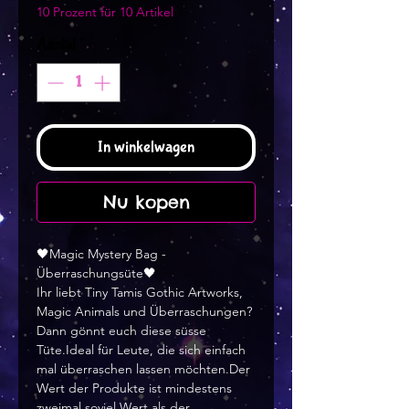
10 Prozent für 10 Artikel
Aantal
*
In winkelwagen
Nu kopen
🖤Magic Mystery Bag -
Überraschungsüte🖤
Ihr liebt Tiny Tamis Gothic Artworks,
Magic Animals und Überraschungen?
Dann gönnt euch diese süsse
Tüte.Ideal für Leute, die sich einfach
mal überraschen lassen möchten.Der
Wert der Produkte ist mindestens
zweimal soviel Wert als der