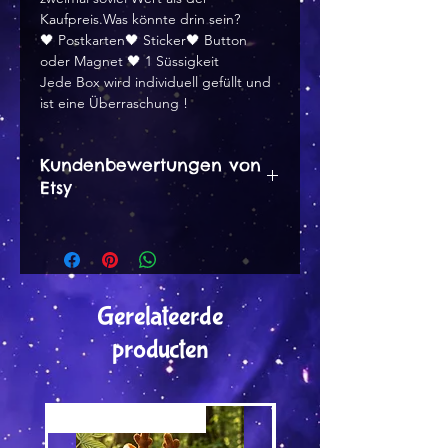
Kaufpreis.Was könnte drin sein?
🖤 Postkarten🖤 Sticker🖤 Button
oder Magnet 🖤 1 Süssigkeit
Jede Box wird individuell gefüllt und
ist eine Überraschung !
Kundenbewertungen von
Etsy
Krisztina Nagy 27. Dez 2021
5 von 5 Sternen
Eine total niedliche Mystery
Gerelateerde
Bag, liebte die Sticker, der
producten
Anstecker war mein Lieblings <3
Ich liebe einfach deinen Art
Style! Ich bin mir sicher, dass ich
Versand by Tiny Tami
Versand by DruckGuru
dir später weitere Sachen kaufen