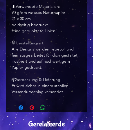
🌲Verwendete Materialien:
90 g/qm weisses Naturpapier
21 x 30 cm
beidseitig bedruckt
feine gepunktete Linien
💚Herstellungsart
Alle Designs werden liebevoll und
fein ausgearbeitet für dich gestaltet,
illustriert und auf hochwertigem
Papier gedruckt.
📦Verpackung & Lieferung:
Er wird sicher in einem stabilen
Versandumschlag versendet
Gerelateerde