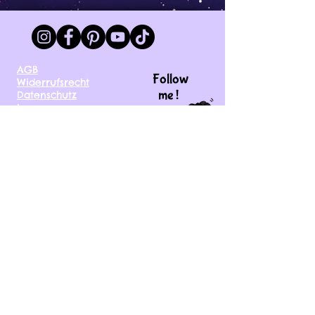
AGB
Follow
Widerrufsrecht
me !
Datenschutz
Impressum
Versand
FAQ
kontakt@tinytami.de
DE, AT, CH, NL, BE,