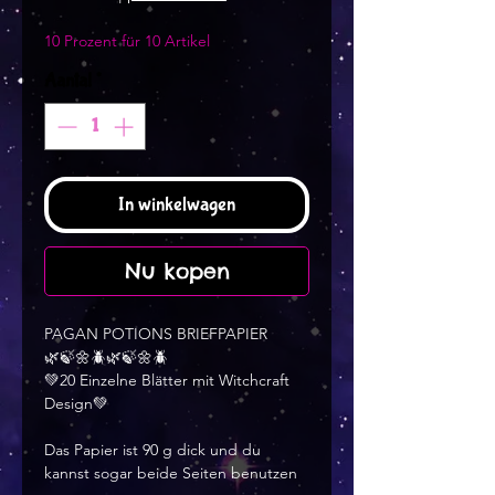
10 Prozent für 10 Artikel
Aantal
*
In winkelwagen
Nu kopen
PAGAN POTIONS BRIEFPAPIER
🌿🍃🌼🪲🌿🍃🌼🪲
💚20 Einzelne Blätter mit Witchcraft
Design💚
Das Papier ist 90 g dick und du
kannst sogar beide Seiten benutzen