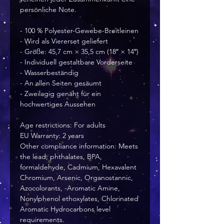
persönliche Note.
- 100 % Polyester-Gewebe-Breitleinen
- Wird als Viererset geliefert
- Größe: 45,7 cm × 35,5 cm (18″ × 14″)
- Individuell gestaltbare Vorderseite
- Wasserbeständig
- An allen Seiten gesäumt
- Zweilagig genäht für ein 
hochwertiges Aussehen
Age restrictions: For adults
EU Warranty: 2 years
Other compliance information: Meets 
the lead, phthalates, BPA, 
formaldehyde, Cadmium, Hexavalent 
Chromium, Arsenic, Organostannic, 
Azocolorants, -Aromatic Amine, 
Nonylphenol ethoxylates, Chlorinated 
Aromatic Hydrocarbons level 
requirements.