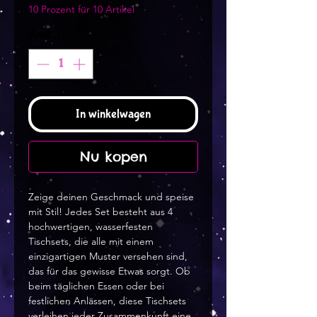
10 Prozent für 10 Artikel
Aantal
*
In winkelwagen
Nu kopen
Zeige deinen Geschmack und speise 
mit Stil! Jedes Set besteht aus 4 
hochwertigen, wasserfesten 
Tischsets, die alle mit einem 
einzigartigen Muster versehen sind, 
das für das gewisse Etwas sorgt. Ob 
beim täglichen Essen oder bei 
festlichen Anlässen, diese Tischsets 
verleihen jeder Zusammenkunft eine 