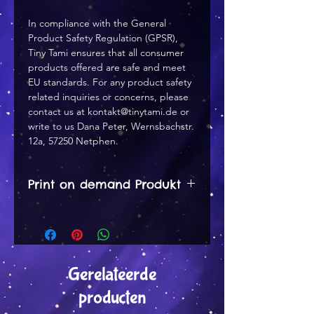
In compliance with the General 
Product Safety Regulation (GPSR), 
Tiny Tami
 ensures that all consumer 
products offered are safe and meet 
EU standards. For any product safety 
related inquiries or concerns, please 
contact us at 
kontakt@tinytami.de
 or 
write to us 
Dana Peter, Wernsbachstr.
12a, 57250 Netphen.
Print on demand Produkt
Print on Demand aus Lettland
Bearbeitungszeit 3 - 6 Tage
Gerelateerde
Versandzeit je nach
producten
Bestimmungsland 3 - 6 Tage