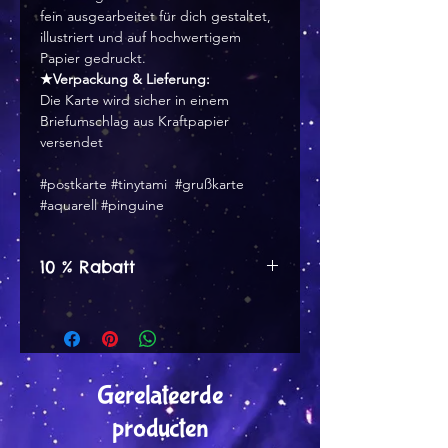
fein ausgearbeitet für dich gestaltet,
illustriert und auf hochwertigem
Papier gedruckt.
★Verpackung & Lieferung:
Die Karte wird sicher in einem
Briefumschlag aus Kraftpapier
versendet
#postkarte #tinytami #grußkarte
#aquarell #pinguine
10 % Rabatt
Spare mit 10 % Rabatt auf alle
Postkarten, Notizblöcke und
viele andere Produkte.
Gerelateerde
producten