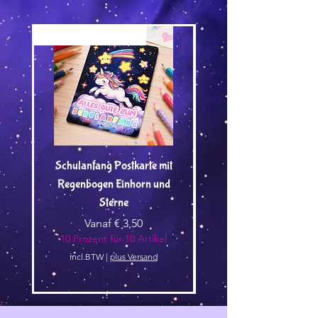
Versand by Tiny Tami
Versand by Tiny Tami
Schulanfang Postkarte mit
Regenbogen Einhorn und
Kuscheltier🌿 - Vorbest
Sterne
Verkoopprijs
Vanaf
€ 3,50
10 Prozent für 10 Artikel
10 Prozent für 10 Arti
incl.BTW
|
plus Versand