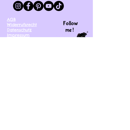
AGB
Follow
Widerrufsrecht
me !
Datenschutz
Impressum
Versand
FAQ
kontakt@tinytami.de
DE, AT, CH, NL, BE,
FR, DK, CZ, EE, FI, IE