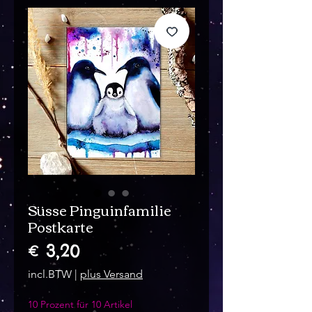
Süsse Pinguinfamilie
Postkarte
Prijs
€ 3,20
incl.BTW
|
plus Versand
10 Prozent für 10 Artikel