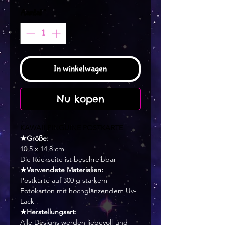
Aantal
*
In winkelwagen
Nu kopen
KAWAII PINGUINE POSTKARTE
★Größe:
10,5 x 14,8 cm
Die Rückseite ist beschreibbar
★Verwendete Materialien:
Postkarte auf 300 g starkem
Fotokarton mit hochglänzendem Uv-
Lack
★Herstellungsart:
Alle Designs werden liebevoll und