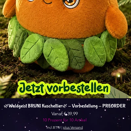
Snel overzicht
🌿Waldgeist BRUNI Kuscheltier🌿 - Vorbestellung - PREORDER
Verkoopprijs
Vanaf
€ 39,99
10 Prozent für 10 Artikel
incl.BTW
|
plus Versand