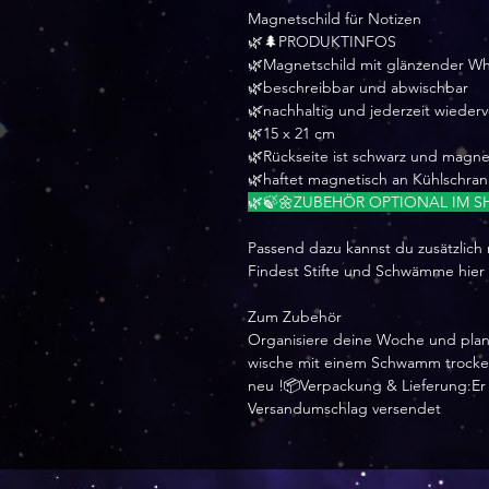
Magnetschild für Notizen
🌿🌲PRODUKTINFOS
🌿Magnetschild mit glänzender W
🌿beschreibbar und abwischbar
🌿nachhaltig und jederzeit wiede
🌿15 x 21 cm
🌿Rückseite ist schwarz und magne
🌿haftet magnetisch an Kühlschra
🌿🍃🌼ZUBEHÖR OPTIONAL IM SH
Passend dazu kannst du zusätzlich
Findest Stifte und Schwämme hier
Zum Zubehör
Organisiere deine Woche und plan
wische mit einem Schwamm trocken 
neu !📦Verpackung & Lieferung:Er w
Versandumschlag versendet