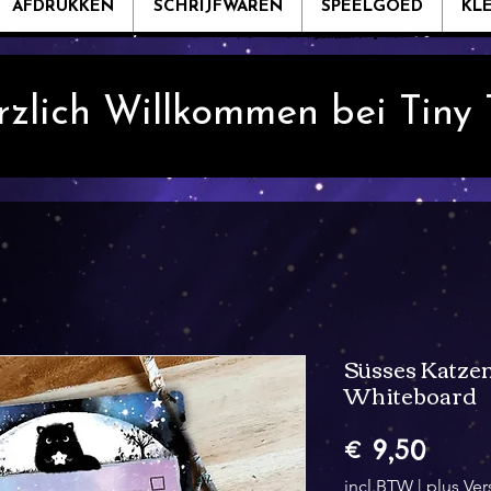
AFDRUKKEN
SCHRIJFWAREN
SPEELGOED
KL
rzlich Willkommen bei Tiny
Süsses Katze
Whiteboard
Prijs
€ 9,50
incl.BTW
|
plus Ve