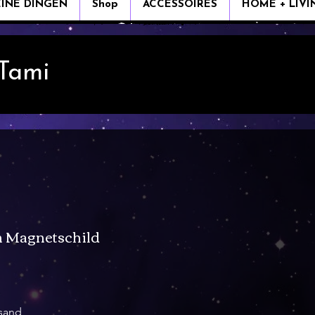
EINE DINGEN
Shop
ACCESSOIRES
HOME + LIVI
 Tami
n Magnetschild
rsand