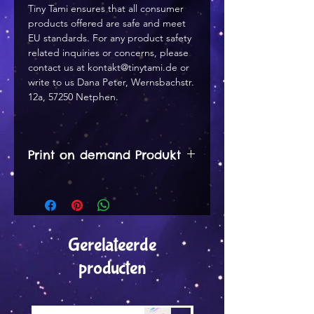
Tiny Tami
ensures that all consumer
products offered are safe and meet
EU standards. For any product safety
related inquiries or concerns, please
contact us at
kontakt@tinytami.de
or
write to us
Dana Peter, Wernsbachstr.
12a, 57250 Netphen.
Print on demand Produkt
Print on Demand aus Lettland
Bearbeitungszeit 3 - 6 Tage
Gerelateerde
Versandzeit je nach
producten
Bestimmungsland 3 - 6 Tage