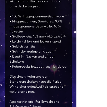
leichten Stoff lässt es sich mit oder
ohne Jacke tragen.
• 100 % ringgesponnene Baumwolle
• Ringgesponnen, Sportgrau: 90 %
ringgesponnene Baumwolle, 10 %
Polyester
• Stoffgewicht: 153 g/m² (4,5 oz./yd.²)
• Leicht tailliert und locker sitzend
• Seitlich vernäht
• Schmaler gerippter Kragen
• Band im Nacken und an den
Schultern
• Rohprodukt bezogen aus Honduras
Disclaimer: Aufgrund der
Stoffeigenschaften kann die Farbe
White eher cremeweiß als strahlend
weiß erscheinen.
Age restrictions: Für Erwachsene
EU Warranty: 2 Jahre