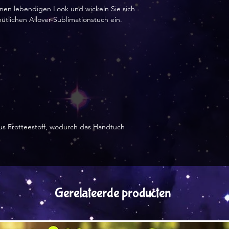
Eingang der Beste
nen lebendigen Look und wickeln Sie sich 
in Lettland herges
lichen Allover-Sublimationstuch ein.
an Sie versendet 
us Frotteestoff, wodurch das Handtuch 
Gerelateerde producten