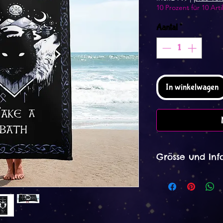
10 Prozent für 10 Arti
Aantal
*
In winkelwagen
Grösse und Inf
Das Handtuch ist 
Dieses Produkt wi
Verfahren hergeste