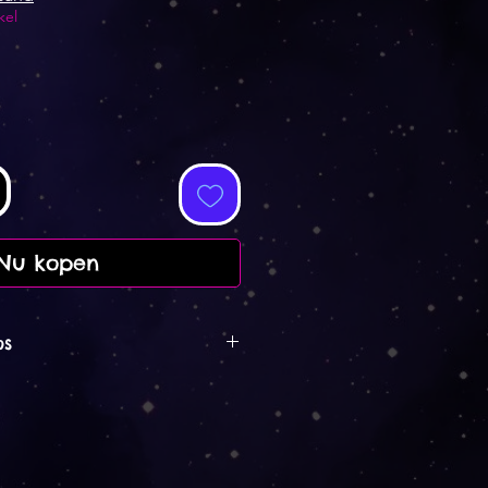
kel
Nu kopen
os
152 x 76 cm gross.
rd im Print on demand
llt. Das heisst, es wird nach