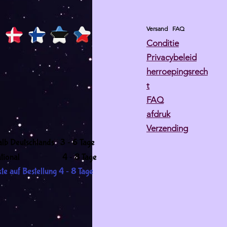
Versand
FAQ
Conditie
Privacybeleid
herroepingsrech
t
FAQ
afdruk
Verzending
-
alb Deutschlands 3
6 Tage
-
ernational 4
8 Tage
-
te auf Bestellung 4
8 Tage