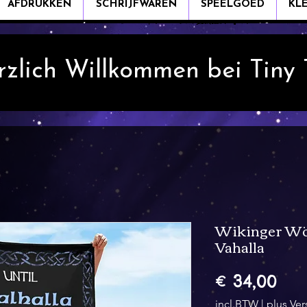
AFDRUKKEN
SCHRIJFWAREN
SPEELGOED
KL
rzlich Willkommen bei Tiny
Wikinger Wöl
Vahalla
Prij
€ 34,00
incl.BTW
|
plus Ve