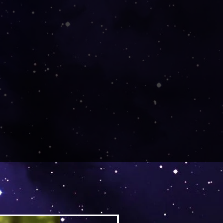
llung von meiner Partnerfirma
tellt, gedruckt und von dort
in einem separaten Paket.
Versand by DruckGuru