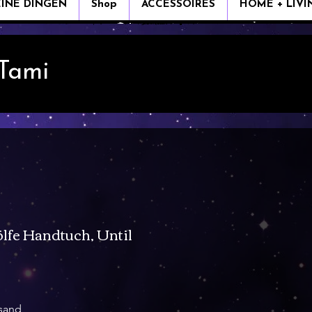
EINE DINGEN
Shop
ACCESSOIRES
HOME + LIVI
 Tami
fe Handtuch, Until
s
rsand