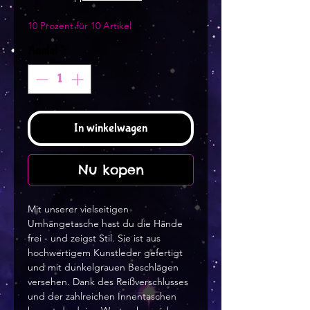
10 Prozent für 10 Artikel
Aantal
*
In winkelwagen
Nu kopen
Mit unserer vielseitigen 
Umhängetasche hast du die Hände 
frei - und zeigst Stil. Sie ist aus 
hochwertigem Kunstleder gefertigt 
und mit dunkelgrauen Beschlägen 
versehen. Dank des Reißverschlusses 
und der zahlreichen Innentaschen 