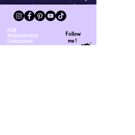
AGB
Follow
Widerrufsrecht
me !
Datenschutz
Impressum
Versand
FAQ
kontakt@tinytami.de
DE, AT, CH, NL, BE,