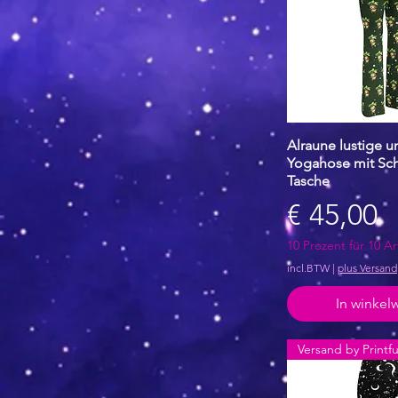
S
XL
XS
Alraune lustige u
Snel over
Yogahose mit Sc
Tasche
Prijs
€ 45,00
10 Prozent für 10 Ar
incl.BTW
|
plus Versand
In winke
Versand by Printfu