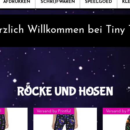
AFDRUKKEN
SCHRIJFWAREN
SPEELGOED
KL
rzlich Willkommen bei Tiny
RÖCKE UND HOSEN
l
Versand by Printful
Versand by Pr