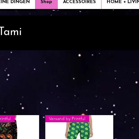
EINE DINGEN
Shop
ACCESSOIRES
HOME + LIVI
 Tami
intful
Versand by Printful