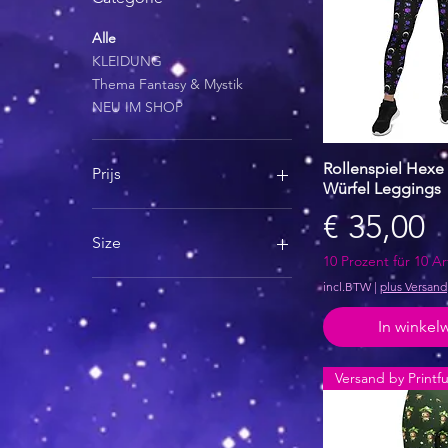
Alle
KLEIDUNG
Thema Fantasy & Mystik
NEU IM SHOP
Rollenspiel Hexe
Snel over
Prijs
Würfel Leggings
Prijs
€ 35,00
€ 35
€ 45
Size
10 Prozent für 10 Ar
2XL
incl.BTW
|
plus Versand
2XS
In winke
3XL
4XL
5XL
Versand by Printfu
6XL
L
M