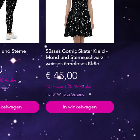
 und Sterne
 overzicht
Süsses Gothic Skater Kleid -
Snel overzicht
Mond und Sterne schwarz
weisses ärmeloses Kleid
0
Prijs
€ 45,00
10 Artikel
10 Prozent für 10 Artikel
ersand
incl.BTW
|
plus Versand
inkelwagen
In winkelwagen