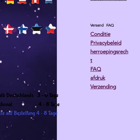
Versand
FAQ
Conditie
Privacybeleid
herroepingsrech
t
FAQ
afdruk
Verzending
-
alb Deutschlands 3
6 Tage
-
ernational 4
8 Tage
-
te auf Bestellung 4
8 Tage