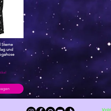
 Sterne
zicht
lag und
Yogahose
tikel
lwagen
Vol