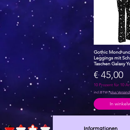
Gothic Mond und
Snel over
Leggings mit Sch
Taschen Galaxy 
Prijs
€ 45,00
10 Prozent für 10 Ar
incl.BTW
|
plus Versand
In winke
Informationen
h