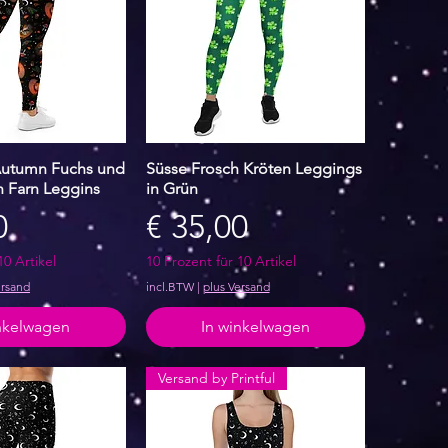
Autumn Fuchs und
 overzicht
Süsse Frosch Kröten Leggings
Snel overzicht
 Farn Leggins
in Grün
Prijs
0
€ 35,00
10 Artikel
10 Prozent für 10 Artikel
ersand
incl.BTW
|
plus Versand
inkelwagen
In winkelwagen
Versand by Printful