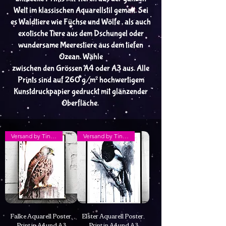
Welt im klassischen Aquarellstil gemalt. Sei
es Waldtiere wie Füchse und Wölfe , als auch
exotische Tiere aus dem Dschungel oder
wundersame Meerestiere aus dem tiefen
Ozean. Wähle
zwischen den Grössen A4 oder A3 aus. Alle
Prints sind auf 260 g/m² hochwertigem
Kunstdruckpapier gedruckt mit glänzender
Oberfläche.
Versand by Tiny Tami
Versand by Tiny Tami
Falke Aquarell Poster,
Elster Aquarell Poster,
Print in A4 und A3
Print in A4 und A3