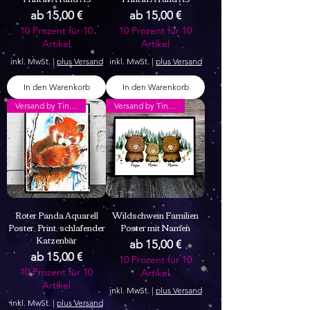
Sale-Preis
Sale-Preis
ab
15,00 €
ab
15,00 €
10 Prozent für 10
10 Prozent für 10
Artikel
Artikel
inkl. MwSt.
|
plus Versand
inkl. MwSt.
|
plus Versand
In den Warenkorb
In den Warenkorb
Versand by Tiny Tami
Versand by Tiny Tami
Roter Panda Aquarell
Wildschwein Familien
Poster, Print, schlafender
Poster mit Namen
Katzenbär
Sale-Preis
ab
15,00 €
Sale-Preis
ab
15,00 €
10 Prozent für 10
10 Prozent für 10
Artikel
Artikel
inkl. MwSt.
|
plus Versand
inkl. MwSt.
|
plus Versand