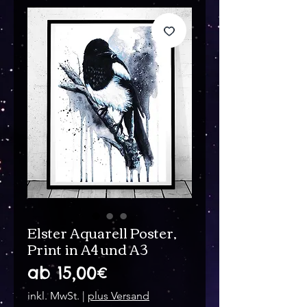
Elster Aquarell Poster,
Print in A4 und A3
Sale-
ab
15,00€
Preis
inkl. MwSt.
|
plus Versand