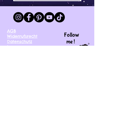
AGB
Follow
Widerrufsrecht
me !
Datenschutz
Impressum
Versand
FAQ
kontakt@tinytami.de
DE, AT, CH, NL, BE,