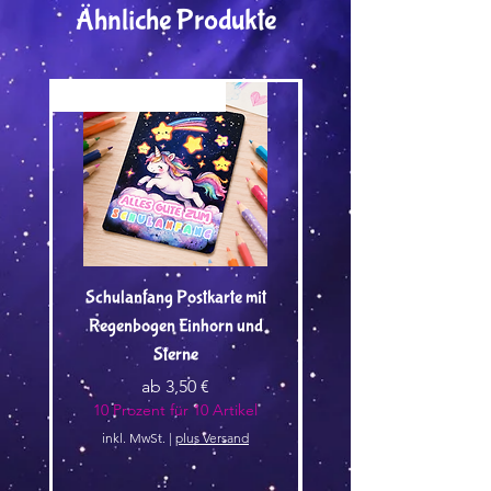
Ähnliche Produkte
Versand by Tiny Tami
Versand by Tiny Tami
Schulanfang Postkarte mit
Regenbogen Einhorn und
Kuscheltier🌿 - Vorbest
Sterne
Sale-Preis
ab
3,50 €
10 Prozent für 10 Artikel
10 Prozent für 10 Arti
inkl. MwSt.
|
plus Versand