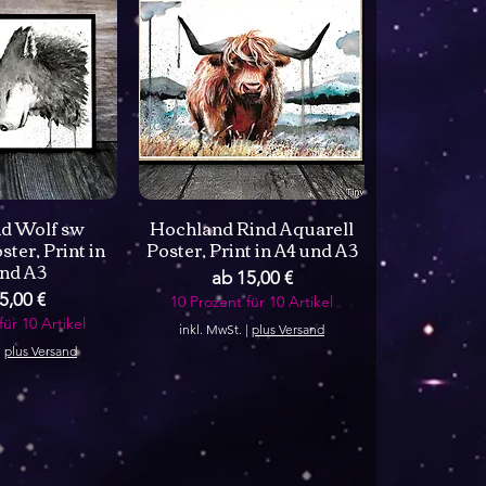
d Wolf sw
Hochland Rind Aquarell
ster, Print in
Poster, Print in A4 und A3
nd A3
Sale-Preis
ab
15,00 €
-Preis
5,00 €
10 Prozent für 10 Artikel
für 10 Artikel
inkl. MwSt.
|
plus Versand
|
plus Versand