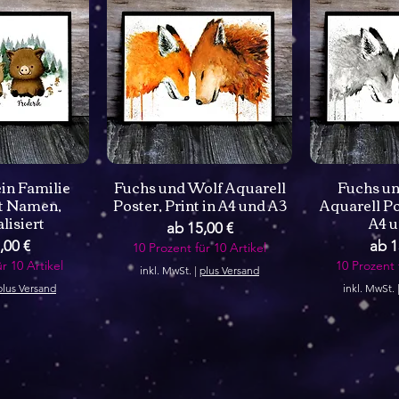
in Familie
Fuchs und Wolf Aquarell
Fuchs un
it Namen,
Poster, Print in A4 und A3
Aquarell Po
lisiert
A4 u
Sale-Preis
ab
15,00 €
Preis
Sale
,00 €
ab
1
10 Prozent für 10 Artikel
r 10 Artikel
10 Prozent 
inkl. MwSt.
|
plus Versand
plus Versand
inkl. MwSt.