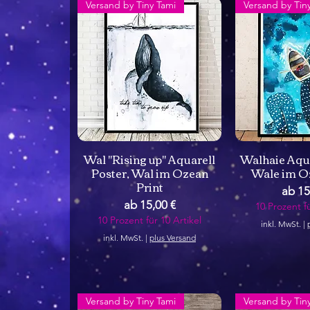
Versand by Tiny Tami
Versand by Tin
Wal "Rising up" Aquarell
Walhaie Aqua
Poster, Wal im Ozean
Wale im O
Print
Sale-
ab
15
Sale-Preis
ab
15,00 €
10 Prozent fü
10 Prozent für 10 Artikel
inkl. MwSt.
|
inkl. MwSt.
|
plus Versand
Versand by Tiny Tami
Versand by Tin