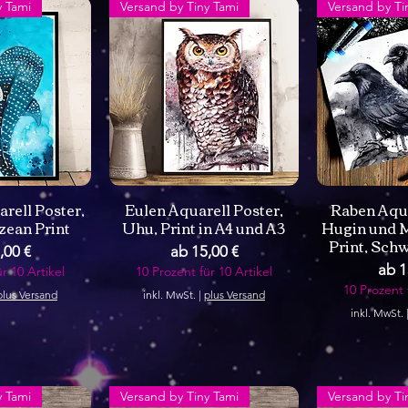
y Tami
Versand by Tiny Tami
Versand by Ti
rell Poster,
Eulen Aquarell Poster,
Raben Aqua
zean Print
Uhu, Print in A4 und A3
Hugin und M
Print, Sch
Preis
Sale-Preis
,00 €
ab
15,00 €
Sale
ab
1
r 10 Artikel
10 Prozent für 10 Artikel
10 Prozent 
plus Versand
inkl. MwSt.
|
plus Versand
inkl. MwSt.
y Tami
Versand by Tiny Tami
Versand by Ti