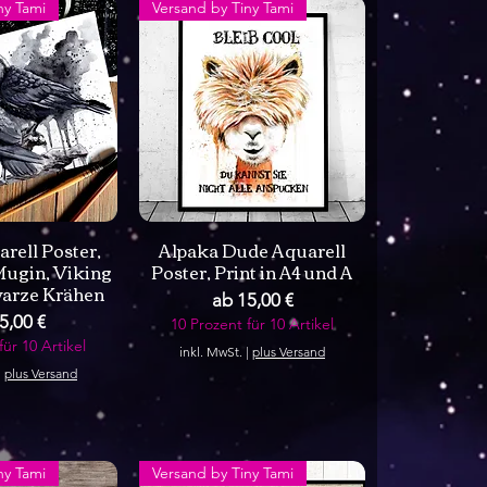
ny Tami
Versand by Tiny Tami
rell Poster,
Alpaka Dude Aquarell
ugin, Viking
Poster, Print in A4 und A
warze Krähen
Sale-Preis
ab
15,00 €
-Preis
5,00 €
10 Prozent für 10 Artikel
für 10 Artikel
inkl. MwSt.
|
plus Versand
|
plus Versand
ny Tami
Versand by Tiny Tami