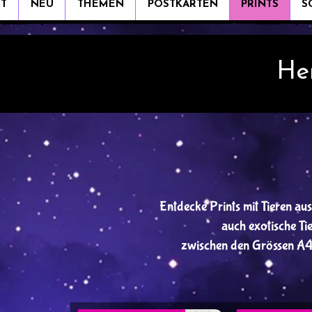
RT
NEU
THEMEN
POSTKARTEN
PRINTS
S
He
Entdecke Prints mit Tieren aus
auch exotische T
zwischen den Grössen A4 