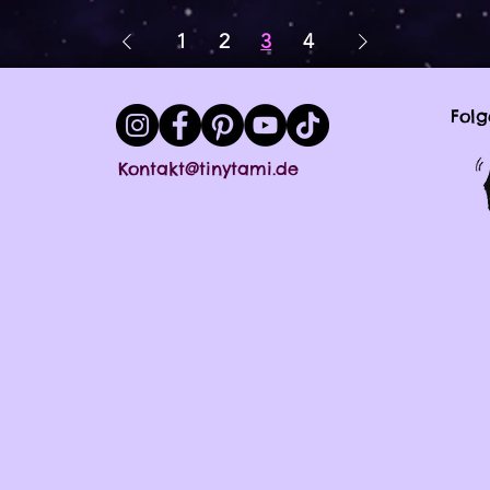
1
2
3
4
Folg
Kontakt@tinytami.de