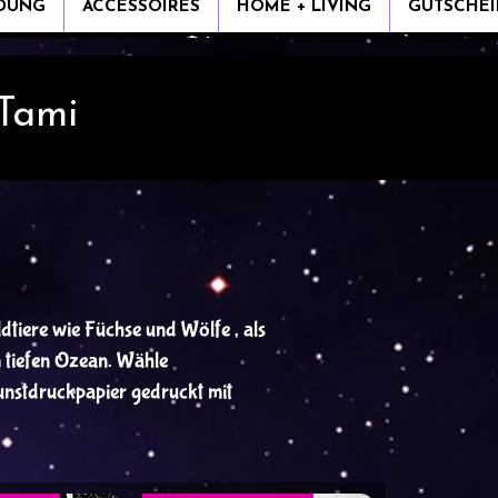
IDUNG
ACCESSOIRES
HOME + LIVING
GUTSCHEI
 Tami
ldtiere wie Füchse und Wölfe , als
 tiefen Ozean. Wähle
nstdruckpapier gedruckt mit