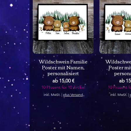
Wildschwein Familie
Wildschwe
Poster mit Namen,
Poster m
personalisiert
persona
Sale-Preis
Sale-
ab
15,00 €
ab
15
10 Prozent für 10 Artikel
10 Prozent fü
inkl. MwSt.
|
plus Versand
inkl. MwSt.
|